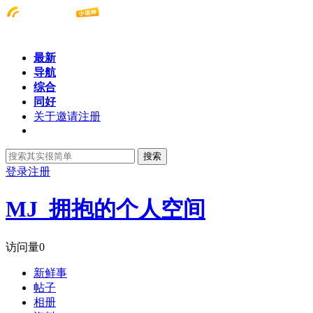
最新
导航
综合
同好
关于邀请注册
搜索
登录
注册
MJ_拥抱的个人空间
访问量
0
新鲜事
帖子
相册