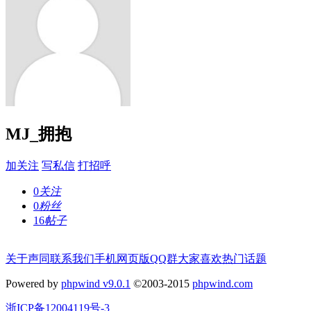
MJ_拥抱
加关注
写私信
打招呼
0
关注
0
粉丝
16
帖子
关于声同
联系我们
手机网页版
QQ群
大家喜欢
热门话题
Powered by
phpwind v9.0.1
©2003-2015
phpwind.com
浙ICP备12004119号-3