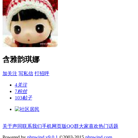
含雅韵琪娜
加关注
写私信
打招呼
4
关注
7
粉丝
103
帖子
关于声同
联系我们
手机网页版
QQ群
大家喜欢
热门话题
Powered by
phpwind v9.0.1
©2003-2015
phpwind.com