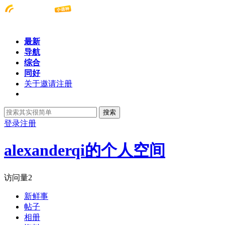
最新
导航
综合
同好
关于邀请注册
搜索
登录
注册
alexanderqi的个人空间
访问量
2
新鲜事
帖子
相册