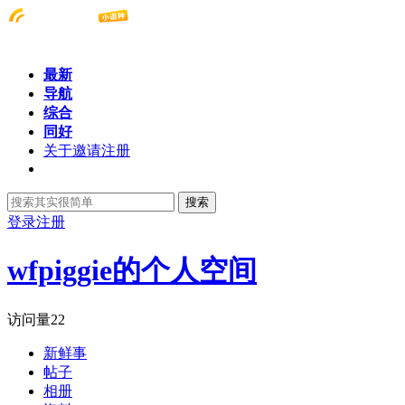
最新
导航
综合
同好
关于邀请注册
搜索
登录
注册
wfpiggie的个人空间
访问量
22
新鲜事
帖子
相册