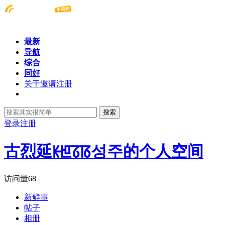
最新
导航
综合
同好
关于邀请注册
搜索
登录
注册
古烈延ꡡꡁꡞꡋ성주的个人空间
访问量
68
新鲜事
帖子
相册