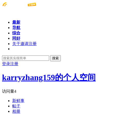
最新
导航
综合
同好
关于邀请注册
搜索
登录
注册
karryzhang159的个人空间
访问量
4
新鲜事
帖子
相册