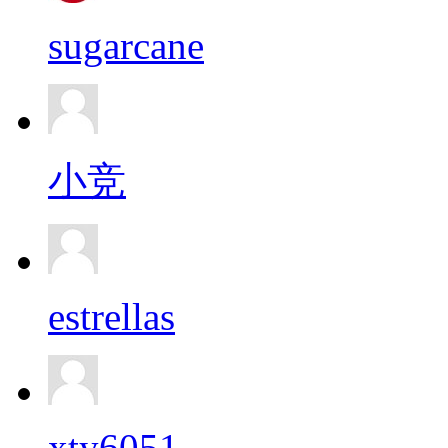
sugarcane
小竞
estrellas
xty6051