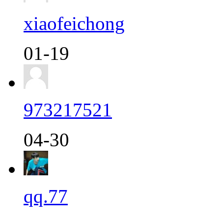
xiaofeichong
01-19
973217521
04-30
qq.77