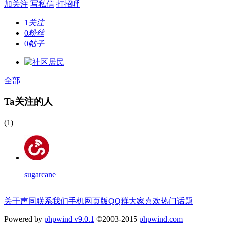
加关注
写私信
打招呼
1
关注
0
粉丝
0
帖子
全部
Ta关注的人
(1)
sugarcane
关于声同
联系我们
手机网页版
QQ群
大家喜欢
热门话题
Powered by
phpwind v9.0.1
©2003-2015
phpwind.com