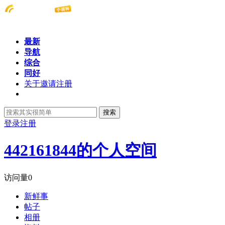
最新
导航
综合
同好
关于邀请注册
搜索
登录
注册
442161844的个人空间
访问量
0
新鲜事
帖子
相册