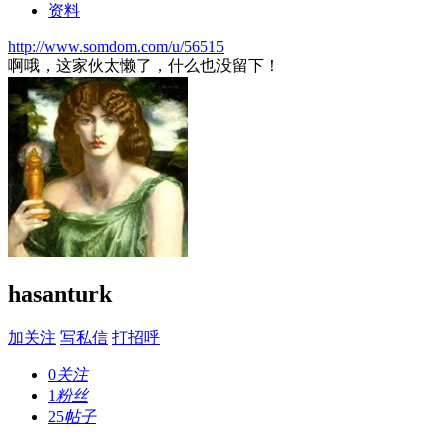
资料
http://www.somdom.com/u/56515
啊哦，这家伙太懒了，什么也没留下！
hasanturk
加关注
写私信
打招呼
0
关注
1
粉丝
25
帖子