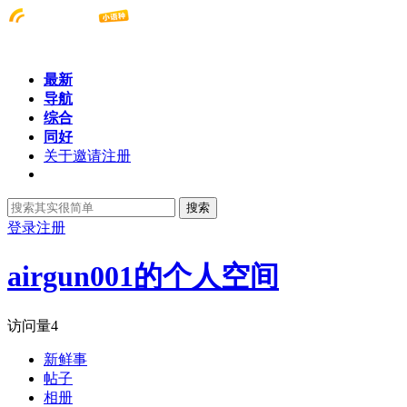
最新
导航
综合
同好
关于邀请注册
搜索
登录
注册
airgun001的个人空间
访问量
4
新鲜事
帖子
相册