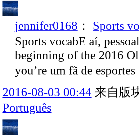
jennifer0168
：
Sport
Sports vocabE aí, pessoa
beginning of the 2016 Ol
you’re um fã de esportes (
2016-08-03 00:44
来自版块
Português