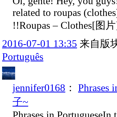
Oi, gente! Hey, you guy
related to roupas (clothes
!!Roupas – Clothes[图片
2016-07-01 13:35
来自版块
Português
jennifer0168
：
Phrase
子~
Phrases in PortugueseIn t