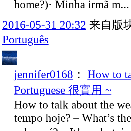
home?)· Minha irmã m..
2016-05-31 20:32
来自版块
Português
jennifer0168
：
How to ta
Portuguese 很實用 ~
How to talk about the we
tempo hoje? – What’s the