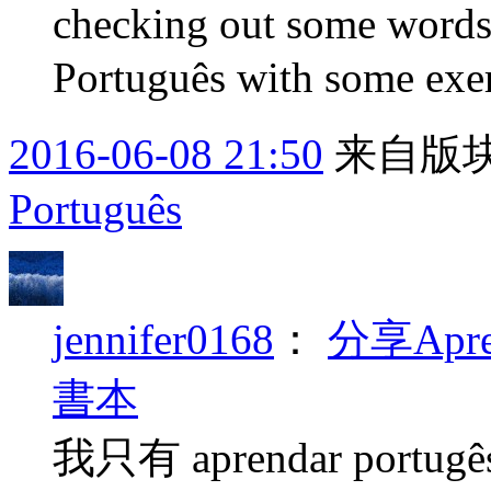
checking out some words 
Português with some exerc
2016-06-08 21:50
来自版块
Português
jennifer0168
：
分享Apren
書本
我只有 aprendar portug