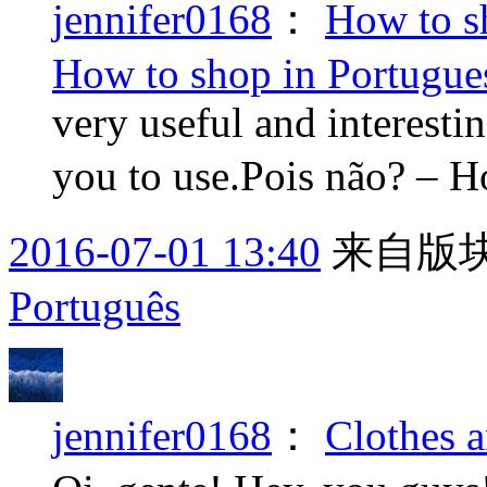
jennifer0168
：
How to s
How to shop in Portugue
very useful and interesti
you to use.Pois não? – H
2016-07-01 13:40
来自版块
Português
jennifer0168
：
Clothes a