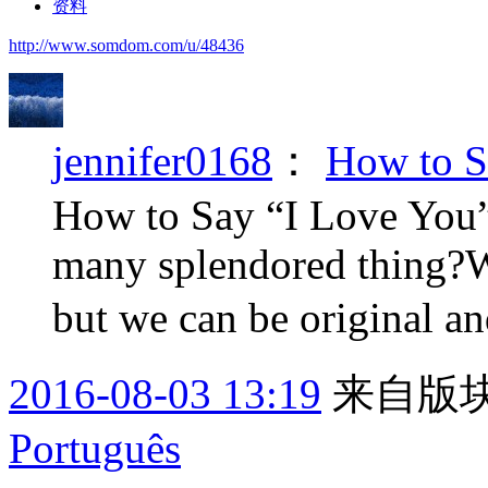
资料
http://www.somdom.com/u/48436
jennifer0168
：
How to S
How to Say “I Love You” 
many splendored thing?W
but we can be original a
2016-08-03 13:19
来自版块
Português