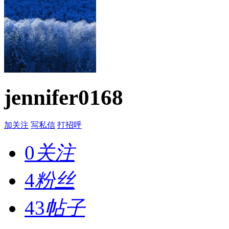
jennifer0168
加关注
写私信
打招呼
0
关注
4
粉丝
43
帖子