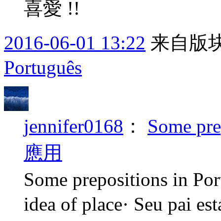
喜愛 !!
2016-06-01 13:22
来自版块
Português
jennifer0168
：
Some pre
應用
Some prepositions in Po
idea of place· Seu pai est