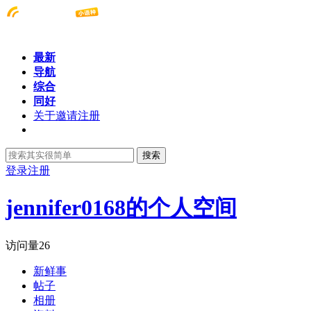
最新
导航
综合
同好
关于邀请注册
搜索
登录
注册
jennifer0168的个人空间
访问量
26
新鲜事
帖子
相册