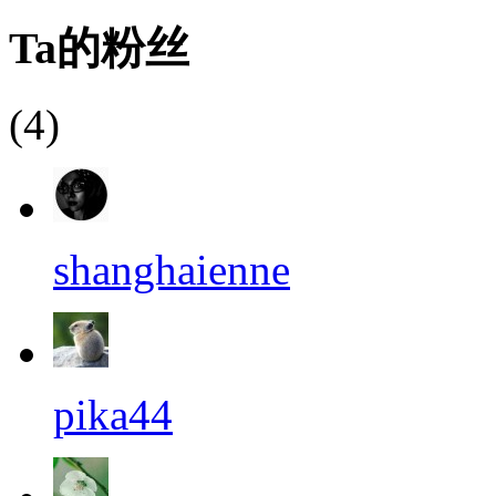
Ta的粉丝
(4)
shanghaienne
pika44