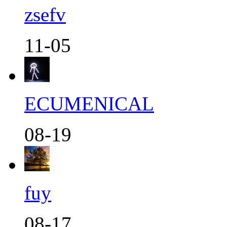
zsefv
11-05
ECUMENICAL
08-19
fuy
08-17