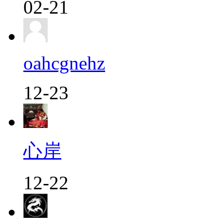
02-21
oahcgnehz
12-23
心岸
12-22