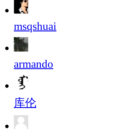
msqshuai
armando
库伦