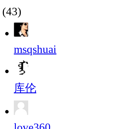
(43)
msqshuai
库伦
love360