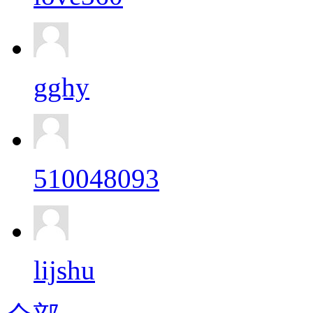
gghy
510048093
lijshu