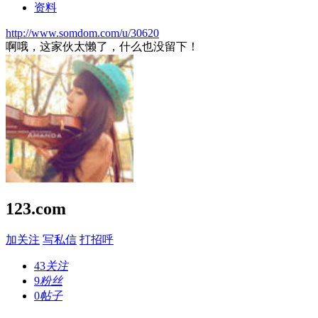
资料
http://www.somdom.com/u/30620
啊哦，这家伙太懒了，什么也没留下！
123.com
加关注
写私信
打招呼
43
关注
9
粉丝
0
帖子