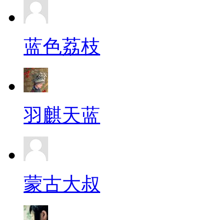
蓝色荔枝
羽麒天蓝
蒙古大叔