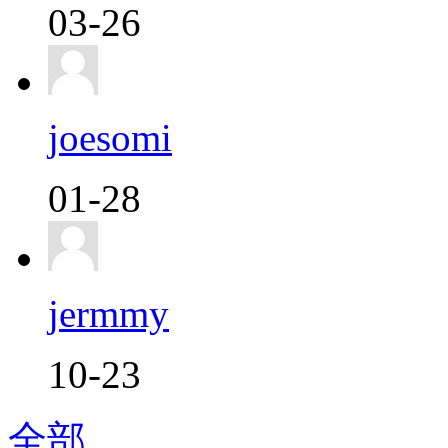
03-26
joesomi
01-28
jermmy
10-23
全部