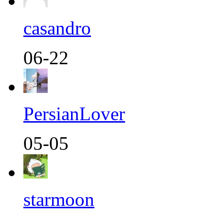
casandro
06-22
PersianLover
05-05
starmoon