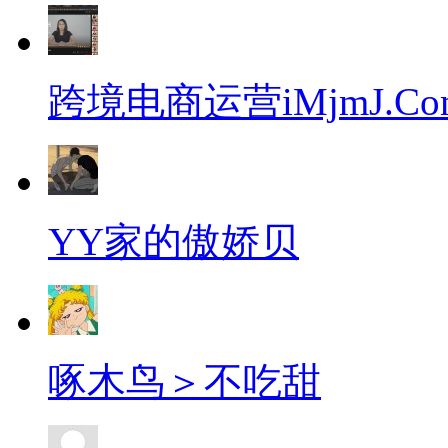
跨境电商运营iMjmJ.Co
YY家的傲娇贝
啄木鸟＞不吃甜