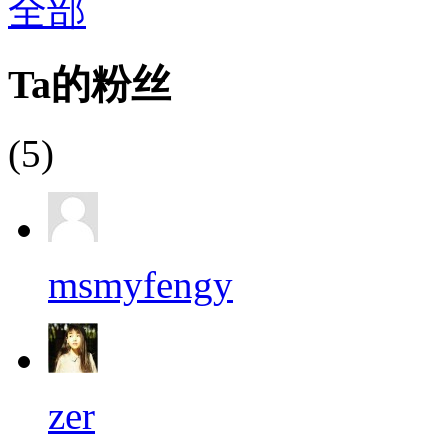
全部
Ta的粉丝
(5)
msmyfengy
zer