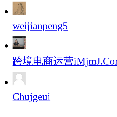
weijianpeng5
跨境电商运营iMjmJ.Co
Chujgeui