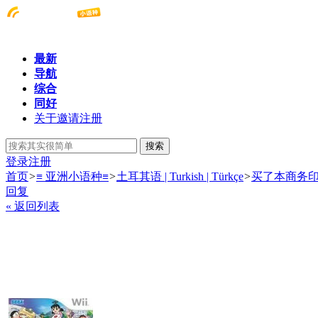
最新
导航
综合
同好
关于邀请注册
搜索
登录
注册
首页
>
≡ 亚洲小语种≡
>
土耳其语 | Turkish | Türkçe
>
买了本商务
回复
« 返回列表