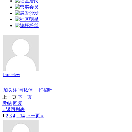
brucelew
加关注
写私信
打招呼
上一页
下一页
发帖
回复
« 返回列表
1
2
3
4
...14
下一页 »