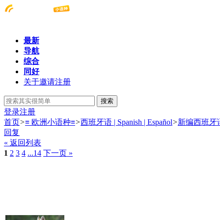
最新
导航
综合
同好
关于邀请注册
搜索
登录
注册
首页
>
≡ 欧洲小语种≡
>
西班牙语 | Spanish | Español
>
新编西班牙
回复
« 返回列表
1
2
3
4
...14
下一页 »