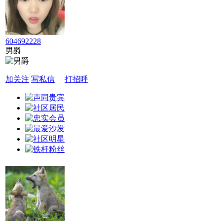
604692228
男爵
加关注
写私信
打招呼