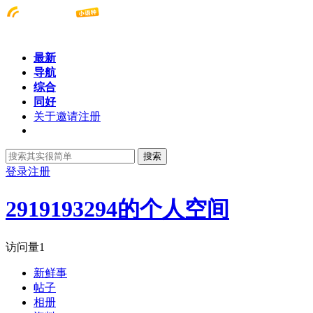
最新
导航
综合
同好
关于邀请注册
搜索
登录
注册
2919193294的个人空间
访问量
1
新鲜事
帖子
相册