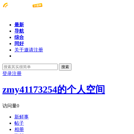
最新
导航
综合
同好
关于邀请注册
搜索
登录
注册
zmy41173254的个人空间
访问量
0
新鲜事
帖子
相册