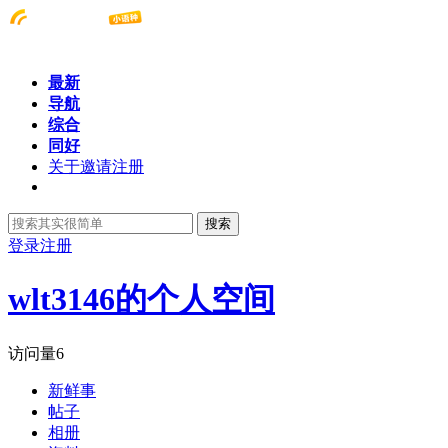
最新
导航
综合
同好
关于邀请注册
搜索
登录
注册
wlt3146的个人空间
访问量
6
新鲜事
帖子
相册