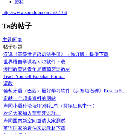
资料
http://www.somdom.com/u/32164
Ta的帖子
主题
|
回复
帖子标题
汉译《高级世界语语法手册》（修订版）提供下载
世界语自学课程 v3.2软件下载
澳門教育暨青年局葡萄牙語教材
Teach Yourself Brazilian Portu...
请教
葡萄牙语（巴西）最好学习软件《罗塞塔石碑》Rosetta S...
贡献一个超多资料的网站
声同小语种论坛QQ群汇总（持续征集中~~）
欢迎大家加入葡萄牙语群。
声同国内新空间邀请大家测试
英语国家的希伯来语教材下载