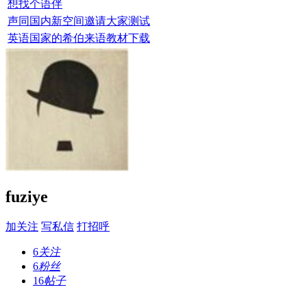
想找个语伴
声同国内新空间邀请大家测试
英语国家的希伯来语教材下载
fuziye
加关注
写私信
打招呼
6
关注
6
粉丝
16
帖子