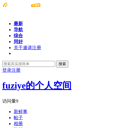
最新
导航
综合
同好
关于邀请注册
搜索
登录
注册
fuziye的个人空间
访问量
9
新鲜事
帖子
相册