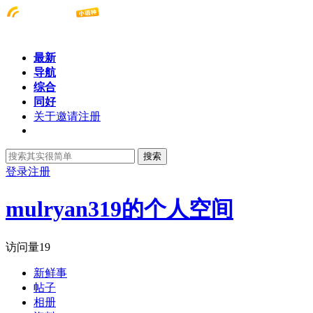
最新
导航
综合
同好
关于邀请注册
搜索
登录
注册
mulryan319的个人空间
访问量
19
新鲜事
帖子
相册