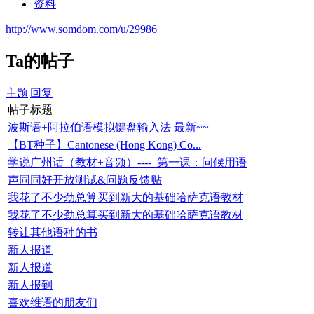
资料
http://www.somdom.com/u/29986
Ta的帖子
主题
|
回复
帖子标题
波斯语+阿拉伯语模拟键盘输入法 最新~~
【BT种子】Cantonese (Hong Kong) Co...
学说广州话（教材+音频）---- 第一课：问候用语
声同同好开放测试&问题反馈贴
我花了不少劲总算买到新大的基础哈萨克语教材
我花了不少劲总算买到新大的基础哈萨克语教材
转让其他语种的书
新人报道
新人报道
新人报到
喜欢维语的朋友们