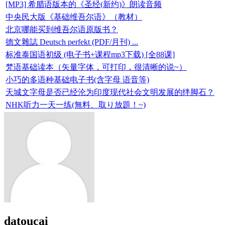
[MP3] 希腊语版本的《圣经(新约)》朗读音频
中央民大版《基础维吾尔语》（教材）
北京哪能买到维吾尔语原版书？
德文雜誌 Deutsch perfekt (PDF/月刊) ...
标准泰国语初级 (电子书+课程mp3下载) [全88课]
梵语基础读本（矢量字体，可打印，很清晰的说~）
小巧的多语种基础电子书(含字母 语音等)
天城文字母是否已经沦为印度现代社会文明发展的绊脚石？
NHK听力一天一练(無料、取り放題！~)
datoucai