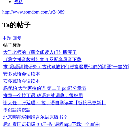
资料
http://www.somdom.com/u/24389
Ta的帖子
主题
|
回复
帖子标题
大千老师的《藏文阅读入门》听完了
《藏文拼音教材》简介及配套录音下载
求“藏語詞族研究︰古代藏族如何豐富發展他們的詞匯”一書的電子
安多藏语会话读本
安多藏语会话读本
杨孝柏 大学阿拉伯语 第二册 pdf部分章节
推荐一个拉丁语-德语在线词典，很好用
谢大任、张廷琚： 拉丁语自学读本【链接已更新】
學俄語講俄語
北京哪能买到维吾尔语原版书？
标准泰国语初级 (电子书+课程mp3下载) [全88课]