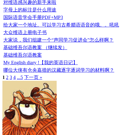
对维语感兴趣的新手来啦
字母上的标注是什么用途
国际语音学会手册PDF+MP3
给大家一个地址。可以学习古希腊语语音的哦。。吼吼
大众维语上册电子书
大家说，我们组建一个“声同学习促进会”怎么样啊？
基础维吾尔语教案 （继续发）
基础维吾尔语教案
My English diary !【我的英语日记】
哪位大侠有仓央嘉措的汉藏逐字逐词学习的材料啊？
1
2
3
4
...5
下一页 »