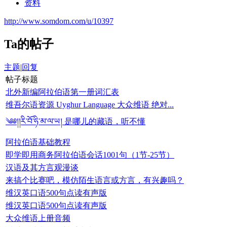
资料
http://www.somdom.com/u/10397
Ta的帖子
主题
|
回复
帖子标题
北外新编阿拉伯语第一册词汇表
维吾尔语资源 Uyghur Language 大众维语 绝对...
༄༅།།རི་བོ་ཧི་མ་ལ་ཡ། 是哪儿的藏语，听不懂
阿拉伯语基础教程
即学即用商务阿拉伯语会话1001句（1节-25节）
汉语及其方言观漫谈
来搞个比赛吧，模仿陌生语言或方言，有兴趣吗？
维汉英口语500句点读有声版
维汉英口语500句点读有声版
大众维语上册音频