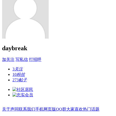
daybreak
加关注
写私信
打招呼
3
关注
10
粉丝
273
帖子
关于声同
联系我们
手机网页版
QQ群
大家喜欢
热门话题