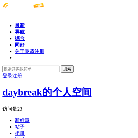
最新
导航
综合
同好
关于邀请注册
搜索
登录
注册
daybreak的个人空间
访问量
23
新鲜事
帖子
相册