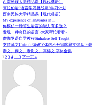
西南民族大学精品课【现代彝语】
阿拉伯语"语言学习挑战赛"学习计划
西南民族大学精品课【现代彝语】
My experience of languages in ...
你模仿一种陌生语言的能力有多强？
发现一种奇怪的语言~大家帮忙看看~
僧伽罗语自学教程Sinhalese Self-Taught
支持藏文Unicode编码字体的不丹宗喀藏文键盘下载
泰文、傣文、老挝文、高棉文 字体全集
1
2
3
4
...13
下一页 »