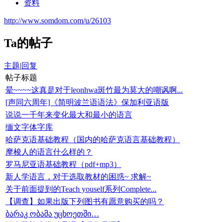
资料
http://www.somdom.com/u/26103
Ta的帖子
主题
|
回复
帖子标题
晕~~~~这真是对于leonhwa斑竹最为莫大的嘲讽啊...
[声同六周年]《简明波兰语语法》保加利亚语版
说说一千年来变化最大和最小的语言
缅文字体字库
哈萨克语基础教程（国内的哈萨克语言基础教程）
摩梭人的语言什么样的？
罗马尼亚语基础教程（pdf+mp3）
新人学语言，对于选取教材的困惑~ 求解~
关于前面提到的Teach youself系列Complete...
【调查】如果出版下列图书有愿意购买的吗？
ბარაკ ობამა უცხოეთში…