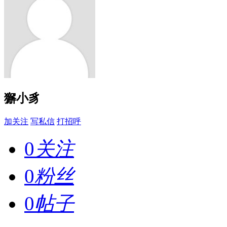
獬小豸
加关注
写私信
打招呼
0
关注
0
粉丝
0
帖子