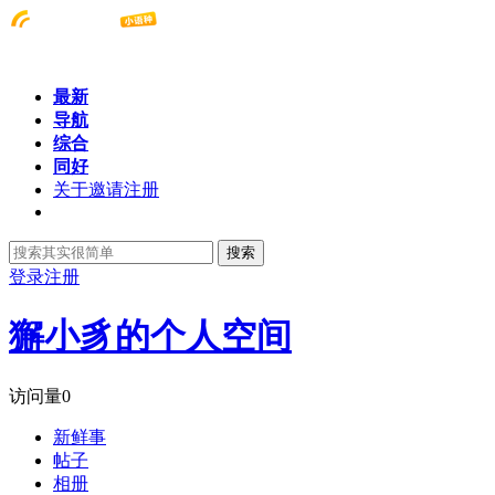
最新
导航
综合
同好
关于邀请注册
搜索
登录
注册
獬小豸的个人空间
访问量
0
新鲜事
帖子
相册