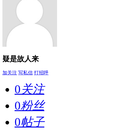
疑是故人来
加关注
写私信
打招呼
0
关注
0
粉丝
0
帖子