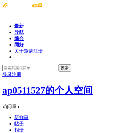
最新
导航
综合
同好
关于邀请注册
搜索
登录
注册
ap0511527的个人空间
访问量
5
新鲜事
帖子
相册