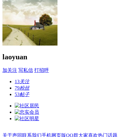
laoyuan
加关注
写私信
打招呼
13
关注
79
粉丝
53
帖子
关于声同
联系我们
手机网页版
QQ群
大家喜欢
热门话题