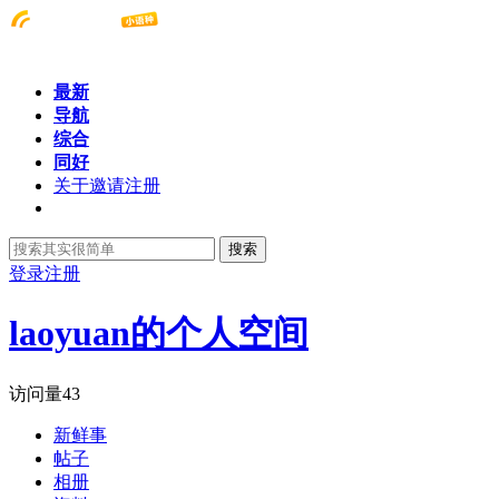
最新
导航
综合
同好
关于邀请注册
搜索
登录
注册
laoyuan的个人空间
访问量
43
新鲜事
帖子
相册