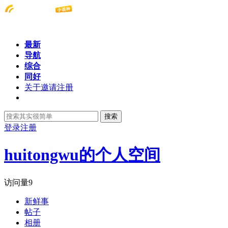
最新
导航
综合
同好
关于邀请注册
搜索
登录
注册
huitongwu的个人空间
访问量
9
新鲜事
帖子
相册