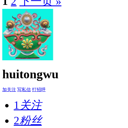
1
2
下一页 »
huitongwu
加关注
写私信
打招呼
1
关注
2
粉丝