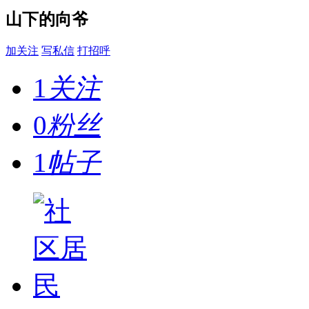
山下的向爷
加关注
写私信
打招呼
1
关注
0
粉丝
1
帖子