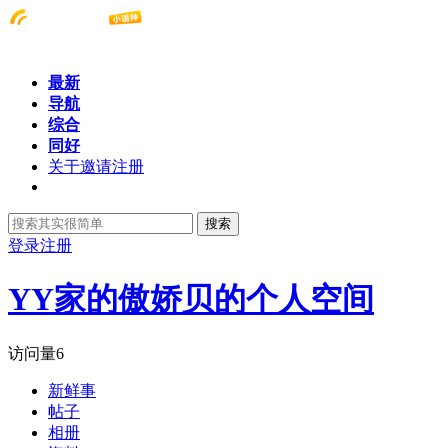
最新
导航
综合
同好
关于邀请注册
搜索
登录
注册
YY家的傲娇贝的个人空间
访问量
6
新鲜事
帖子
相册