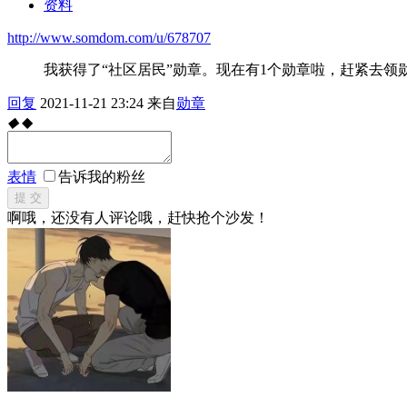
资料
http://www.somdom.com/u/678707
我获得了“社区居民”勋章。现在有1个勋章啦，赶紧去领
回复
2021-11-21 23:24
来自
勋章
◆
◆
表情
告诉我的粉丝
提 交
啊哦，还没有人评论哦，赶快抢个沙发！