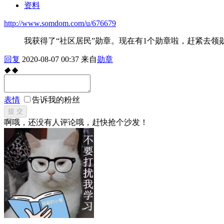
资料
http://www.somdom.com/u/676679
我获得了“社区居民”勋章。现在有1个勋章啦，赶紧去领
回复
2020-08-07 00:37
来自
勋章
◆
◆
表情
告诉我的粉丝
提 交
啊哦，还没有人评论哦，赶快抢个沙发！