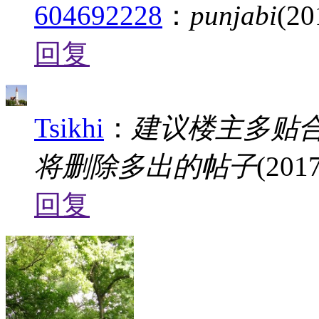
604692228
：
punjabi
(20
回复
Tsikhi
：
建议楼主多贴合
将删除多出的帖子
(2017
回复