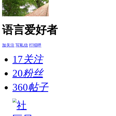
语言爱好者
加关注
写私信
打招呼
17
关注
20
粉丝
360
帖子