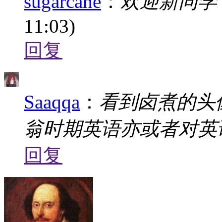
sugarcane
：
欢迎新同学
11:03)
回复
Saaqqa
：
看到卤煮的头
翁时期英语亦或者对英
回复