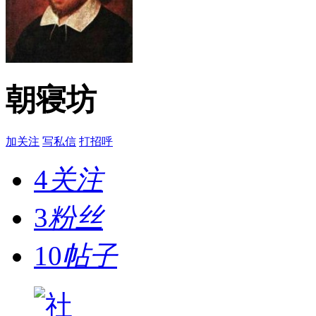
朝寝坊
加关注
写私信
打招呼
4
关注
3
粉丝
10
帖子