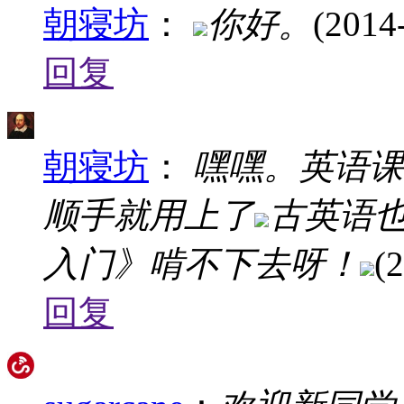
朝寝坊
：
你好。
(2014
回复
朝寝坊
：
嘿嘿。英语课做
顺手就用上了
古英语
入门》啃不下去呀！
(
回复