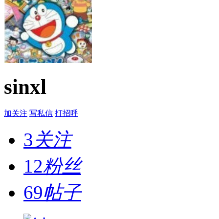
sinxl
加关注
写私信
打招呼
3
关注
12
粉丝
69
帖子