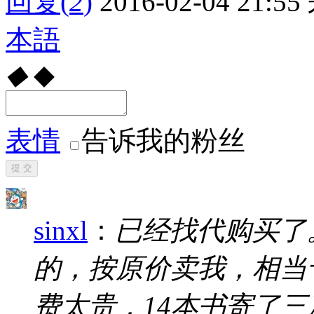
回复
(
2
)
2016-02-04 21:55
本語
◆
◆
表情
告诉我的粉丝
提 交
sinxl
：
已经找代购买了
的，按原价卖我，相当
费太贵，14本书寄了