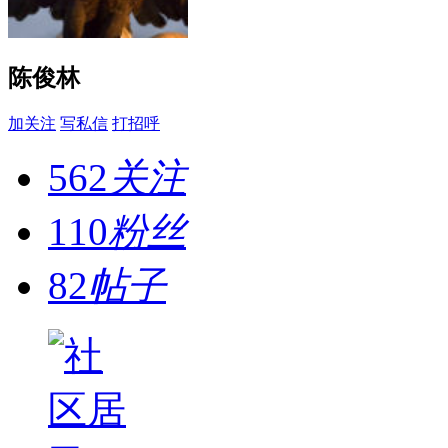
陈俊林
加关注
写私信
打招呼
562
关注
110
粉丝
82
帖子