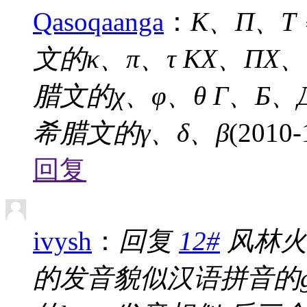
Qasoqaanga
：
К、П、Т
文的κ、π、τ КX、ПX、
腊文的χ、φ、θ Г、Б、
希腊文的γ、δ、β
(2010-
回复
ivysh
：
回复
12#
风林火山
的发音貌似汉语拼音的g b 