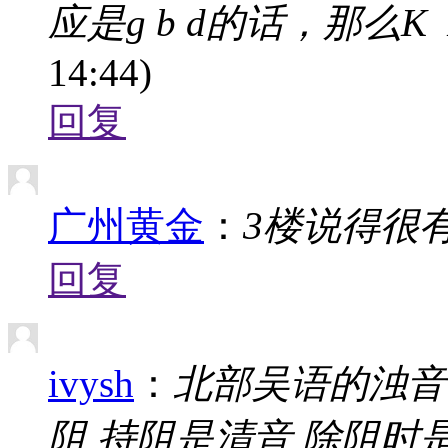
应是g b d的话，那么К П Т
14:44)
回复
广州黄金
：
3楼说得很
回复
ivysh
：
北部吴语的浊音
阻 持阻是清音 除阻时