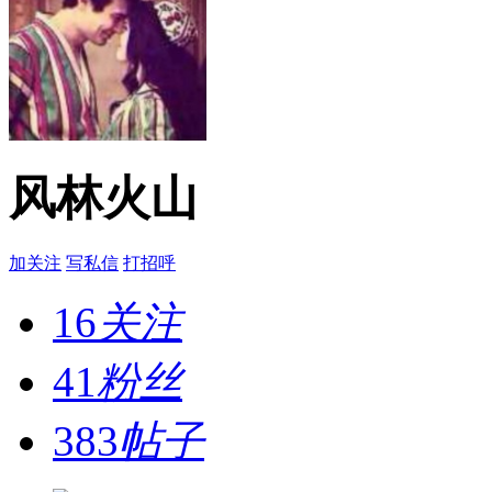
风林火山
加关注
写私信
打招呼
16
关注
41
粉丝
383
帖子