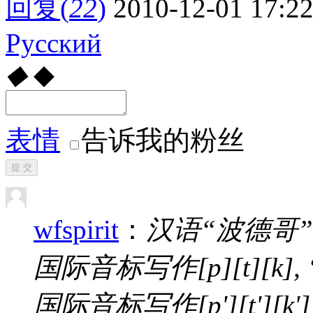
回复
(
22
)
2010-12-01 17:2
Pусский
◆
◆
表情
告诉我的粉丝
提 交
wfspirit
：
汉语“波德哥
国际音标写作[p][t][k
国际音标写作[p'][t'][k