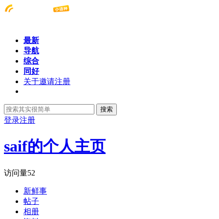
最新
导航
综合
同好
关于邀请注册
搜索
登录
注册
saif的个人主页
访问量
52
新鲜事
帖子
相册