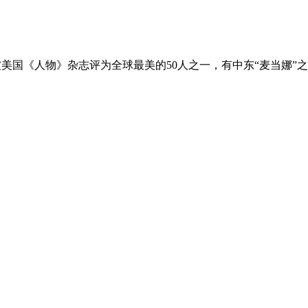
，有中东“麦当娜”之称。歌词：ده ؟!ايه ده ايه ده الصوت ده جاي منين ايه ده