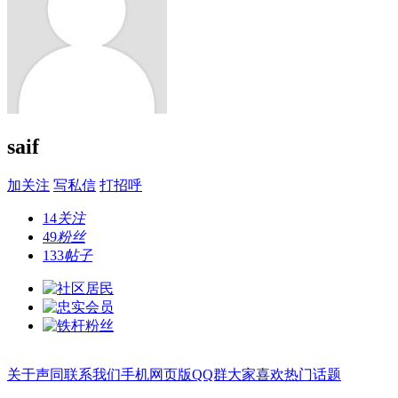
saif
加关注
写私信
打招呼
14
关注
49
粉丝
133
帖子
关于声同
联系我们
手机网页版
QQ群
大家喜欢
热门话题