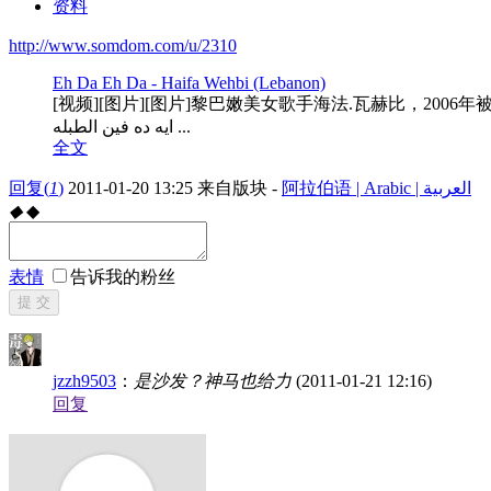
资料
http://www.somdom.com/u/2310
Eh Da Eh Da - Haifa Wehbi (Lebanon)
[视频][图片][图片]黎巴嫩美女歌手海法.瓦赫比，2006年被美国《人物》杂志评为全球最美的50人之一
ايه ده فين الطبله ...
全文
回复
(
1
)
2011-01-20 13:25
来自版块 -
阿拉伯语 | Arabic | العربية
◆
◆
表情
告诉我的粉丝
提 交
jzzh9503
：
是沙发？神马也给力
(2011-01-21 12:16)
回复