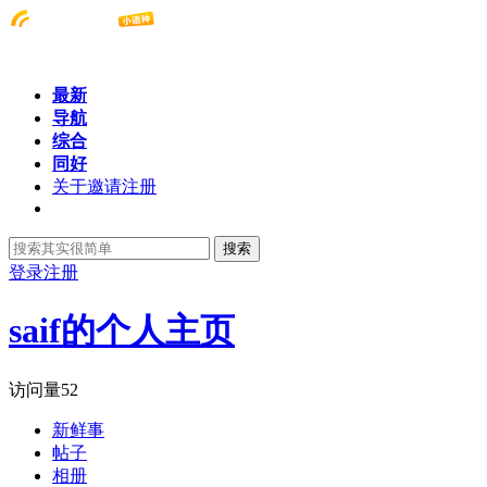
最新
导航
综合
同好
关于邀请注册
搜索
登录
注册
saif的个人主页
访问量
52
新鲜事
帖子
相册