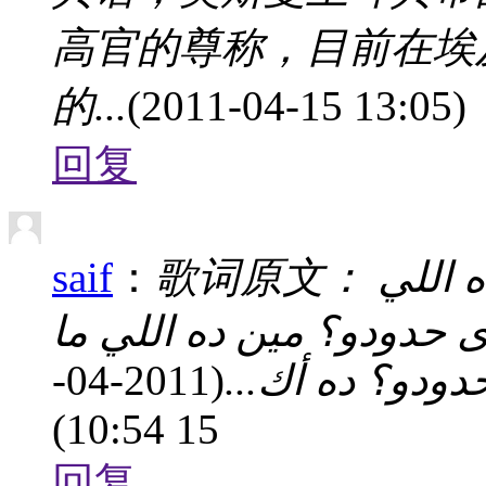
高官的尊称，目前在埃
的...
(2011-04-15 13:05)
回复
saif
：
歌词原文： أي خدمة يا باشا دانا حلبي مين ده اللي
ى حدودو؟ مين ده اللي ما
(2011-04-
 حدودو؟ ده أك
15 10:54)
回复