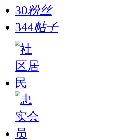
30
粉丝
344
帖子