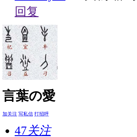
回复
言葉の愛
加关注
写私信
打招呼
47
关注