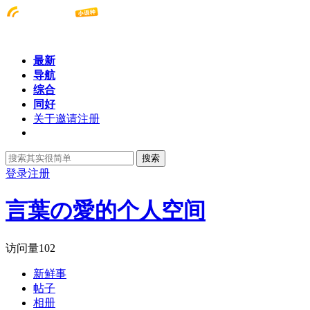
最新
导航
综合
同好
关于邀请注册
搜索
登录
注册
言葉の愛的个人空间
访问量
102
新鲜事
帖子
相册