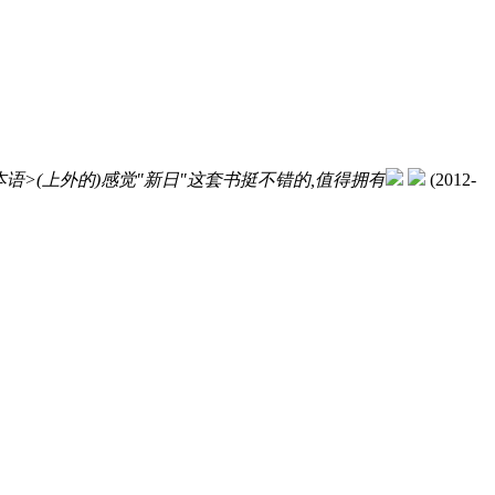
语>(上外的)感觉"新日"这套书挺不错的,值得拥有
(2012-