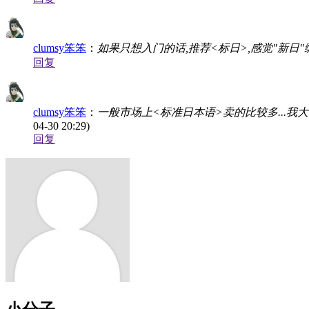
clumsy笨笨
：
如果只想入门的话,推荐<标日>,感觉"新日"
回复
clumsy笨笨
：
一般市场上<标准日本语>卖的比较多...我
04-30 20:29)
回复