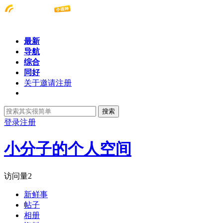
最新
导航
综合
同好
关于邀请注册
搜索
登录
注册
小分子的个人空间
访问量
2
新鲜事
帖子
相册