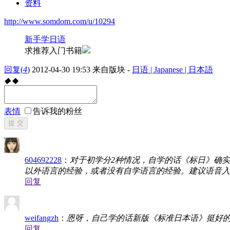
资料
http://www.somdom.com/u/10294
新手学日语
求推荐入门书籍
回复
(
4
)
2012-04-30 19:53
来自版块 -
日语 | Japanese | 日本語
◆
◆
表情
告诉我的粉丝
提 交
604692228
：
对于初学分2种情况，自学的话《标日》确
以外语言的经验，或者没有自学语言的经验。建议语音入
回复
weifangzh
：
恩呀，自己学的话新版《标准日本语》挺好
回复