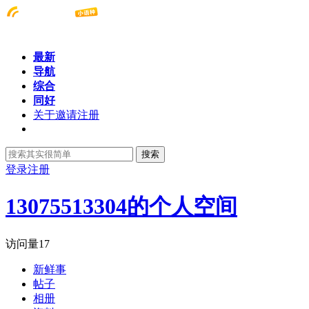
最新
导航
综合
同好
关于邀请注册
搜索
登录
注册
13075513304的个人空间
访问量
17
新鲜事
帖子
相册