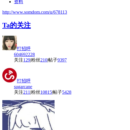
资料
http://www.somdom.com/u/678113
Ta的关注
打招呼
604692228
关注
129
|
粉丝
210
|
帖子
9397
打招呼
sugarcane
关注
211
|
粉丝
10815
|
帖子
5428