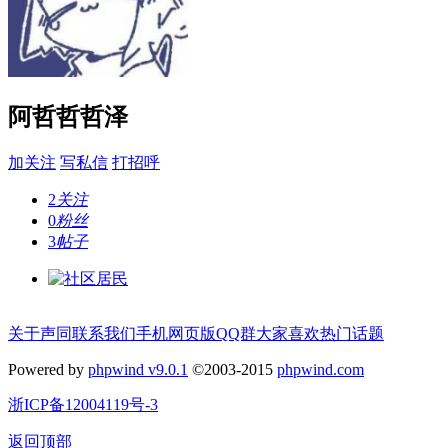
阿哲哲哲泽
加关注
写私信
打招呼
2
关注
0
粉丝
3
帖子
关于声同
联系我们
手机网页版
QQ群
大家喜欢
热门话题
Powered by
phpwind v9.0.1
©2003-2015
phpwind.com
浙ICP备12004119号-3
返回顶部