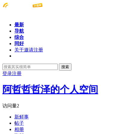
最新
导航
综合
同好
关于邀请注册
搜索
登录
注册
阿哲哲哲泽的个人空间
访问量
2
新鲜事
帖子
相册