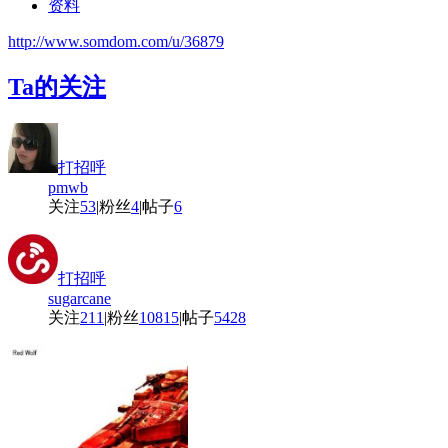
资料
http://www.somdom.com/u/36879
Ta的关注
打招呼
pmwb
关注
53
|
粉丝
4
|
帖子
6
打招呼
sugarcane
关注
211
|
粉丝
10815
|
帖子
5428