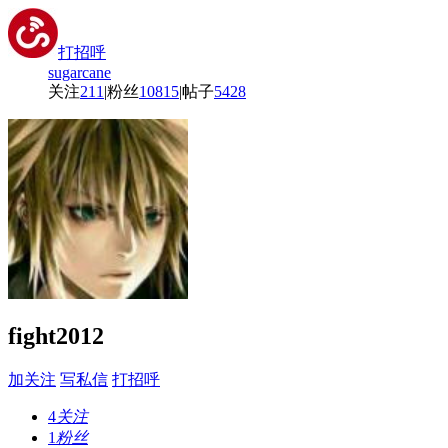
打招呼
sugarcane
关注
211
|
粉丝
10815
|
帖子
5428
fight2012
加关注
写私信
打招呼
4
关注
1
粉丝