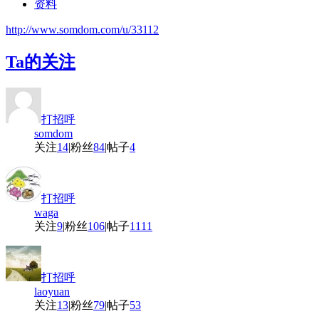
资料
http://www.somdom.com/u/33112
Ta的关注
打招呼
somdom
关注
14
|
粉丝
84
|
帖子
4
打招呼
waga
关注
9
|
粉丝
106
|
帖子
1111
打招呼
laoyuan
关注
13
|
粉丝
79
|
帖子
53