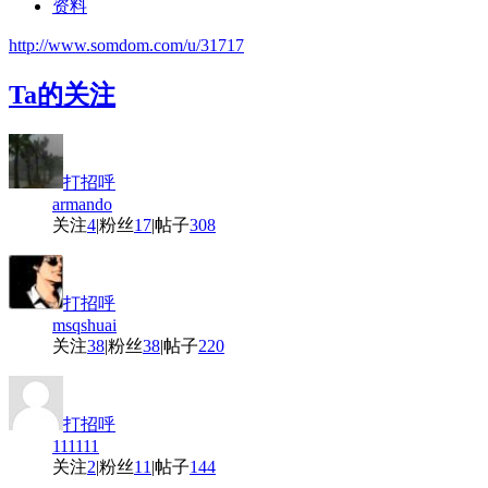
资料
http://www.somdom.com/u/31717
Ta的关注
打招呼
armando
关注
4
|
粉丝
17
|
帖子
308
打招呼
msqshuai
关注
38
|
粉丝
38
|
帖子
220
打招呼
111111
关注
2
|
粉丝
11
|
帖子
144