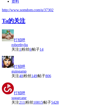
资料
http://www.somdom.com/u/37302
Ta的关注
打招呼
roberthyliu
关注
1
|
粉丝
6
|
帖子
14
打招呼
guingamp
关注
40
|
粉丝
149
|
帖子
806
打招呼
sugarcane
关注
211
|
粉丝
10815
|
帖子
5428