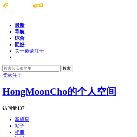
最新
导航
综合
同好
关于邀请注册
搜索
登录
注册
HongMoonCho的个人空间
访问量
137
新鲜事
帖子
相册