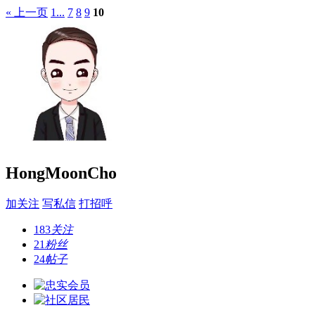
« 上一页
1...
7
8
9
10
HongMoonCho
加关注
写私信
打招呼
183
关注
21
粉丝
24
帖子