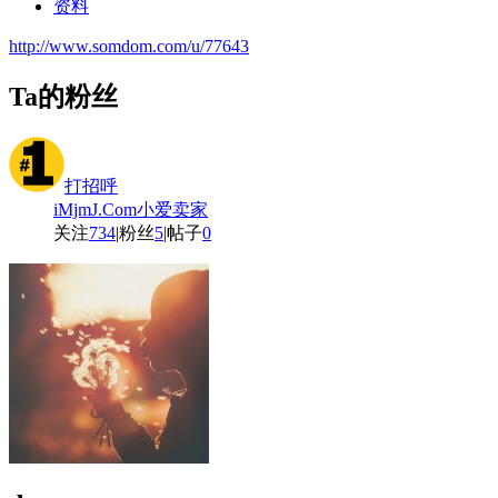
资料
http://www.somdom.com/u/77643
Ta的粉丝
打招呼
iMjmJ.Com小爱卖家
关注
734
|
粉丝
5
|
帖子
0